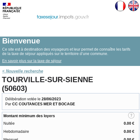
Bienvenue
Ce site est à destination des voyageurs et leur permet de connaître les tarifs
de la taxe de séjour appliqués sur le territoire d’une commune.
En savoir plus sur la taxe de séjour
< Nouvelle recherche
TOURVILLE-SUR-SIENNE
(50603)
Délibération votée le
28/06/2023
Par
CC COUTANCES MER ET BOCAGE
Montant minimum des loyers
Nuitée
0.00 €
Hebdomadaire
0.00 €
Mensuel
0.00 €